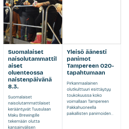
Suomalaiset
Yleisö äänesti
naisolutammattil
panimot
aiset
Tampereen O2O-
oluenteossa
tapahtumaan
naistenpäivänä
Pirkanmaalainen
8.3.
olutkulttuuri esittäytyy
toukokuussa koko
Suomalaiset
voimallaan Tampereen
naisolutammattilaiset
Pakkahuoneella
kerääntyvät Tuusulaan
paikallisten panimoiden...
Maku Brewingille
tekemään olutta
kansainvälisen