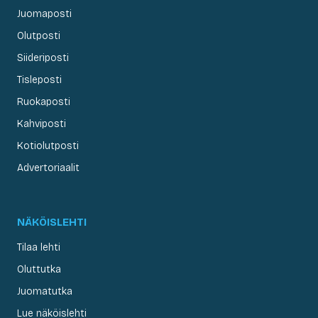
Juomaposti
Olutposti
Siideriposti
Tisleposti
Ruokaposti
Kahviposti
Kotiolutposti
Advertoriaalit
NÄKÖISLEHTI
Tilaa lehti
Oluttutka
Juomatutka
Lue näköislehti