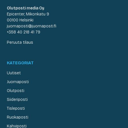
Olutposti media Oy
Epicenter, Mikonkatu 9
00100 Helsinki
juomaposti@juomaposti.fi
+358 40 218 41 79
Peruuta tilaus
KATEGORIAT
Uutiset
Juomaposti
Olutposti
Siideriposti
Tisleposti
Ruokaposti
Kahviposti