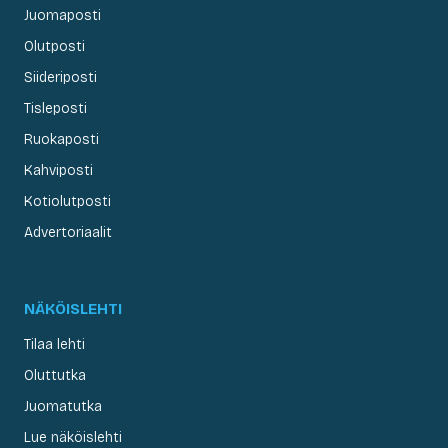
Juomaposti
Olutposti
Siideriposti
Tisleposti
Ruokaposti
Kahviposti
Kotiolutposti
Advertoriaalit
NÄKÖISLEHTI
Tilaa lehti
Oluttutka
Juomatutka
Lue näköislehti