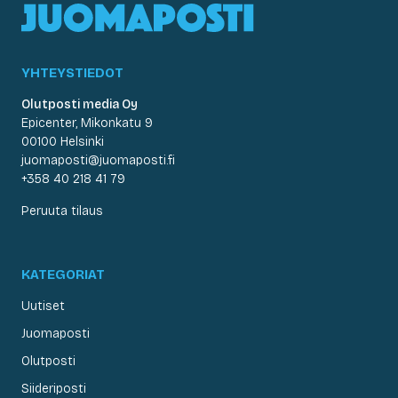
YHTEYSTIEDOT
Olutposti media Oy
Epicenter, Mikonkatu 9
00100 Helsinki
juomaposti@juomaposti.fi
+358 40 218 41 79
Peruuta tilaus
KATEGORIAT
Uutiset
Juomaposti
Olutposti
Siideriposti