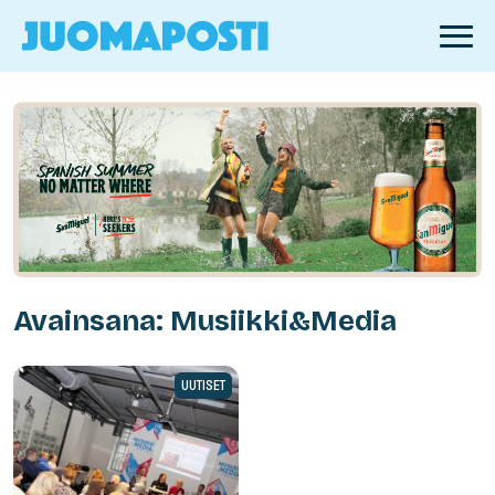
Avainsana: Musiikki&Media
UUTISET