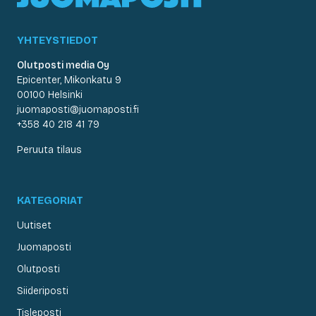
YHTEYSTIEDOT
Olutposti media Oy
Epicenter, Mikonkatu 9
00100 Helsinki
juomaposti@juomaposti.fi
+358 40 218 41 79
Peruuta tilaus
KATEGORIAT
Uutiset
Juomaposti
Olutposti
Siideriposti
Tisleposti