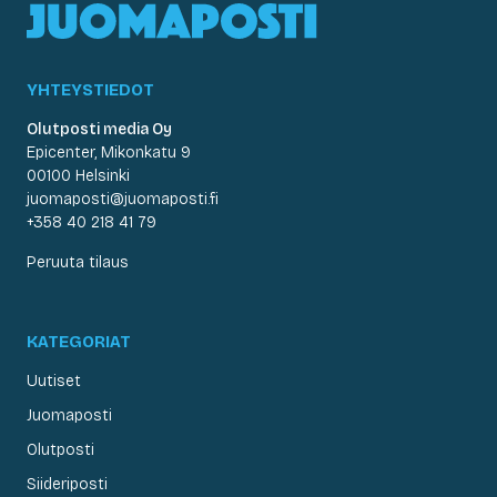
YHTEYSTIEDOT
Olutposti media Oy
Epicenter, Mikonkatu 9
00100 Helsinki
juomaposti@juomaposti.fi
+358 40 218 41 79
Peruuta tilaus
KATEGORIAT
Uutiset
Juomaposti
Olutposti
Siideriposti