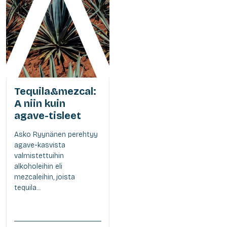
Tequila&mezcal:
A niin kuin
agave-tisleet
Asko Ryynänen perehtyy
agave-kasvista
valmistettuihin
alkoholeihin eli
mezcaleihin, joista
tequila...