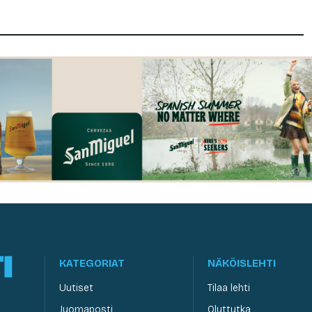
KATEGORIAT
NÄKÖISLEHTI
Uutiset
Tilaa lehti
Juomaposti
Oluttutka