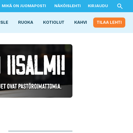
MIKÄ ON JUOMAPOSTI
NÄKÖISLEHTI
KIRJAUDU
ISLE
RUOKA
KOTIOLUT
KAHVI
TILAA LEHTI