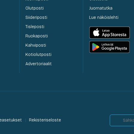
Olutposti
Juomatutka
Siideriposti
Lue näköislehti
Tisleposti
Ruokaposti
Kahviposti
Kotiolutposti
Advertoriaalit
easetukset
Rekisteriseloste