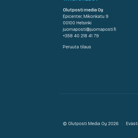
Olutposti media Oy
Epicenter, Mikonkatu 9
00100 Helsinki
juomaposti@juomaposti.fi
+358 40 218 41 79
Peruuta tilaus
© Olutposti Media Oy 2026
Eväst