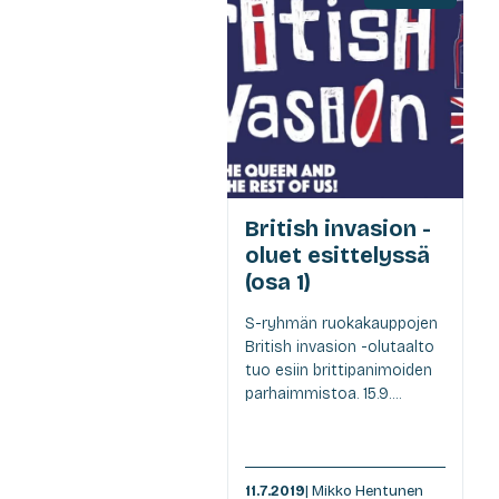
British invasion -
oluet esittelyssä
(osa 1)
S-ryhmän ruokakauppojen
British invasion -olutaalto
tuo esiin brittipanimoiden
parhaimmistoa. 15.9....
11.7.2019
| Mikko Hentunen