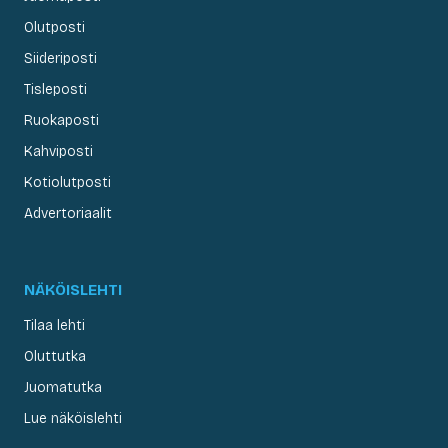
Olutposti
Siideriposti
Tisleposti
Ruokaposti
Kahviposti
Kotiolutposti
Advertoriaalit
NÄKÖISLEHTI
Tilaa lehti
Oluttutka
Juomatutka
Lue näköislehti