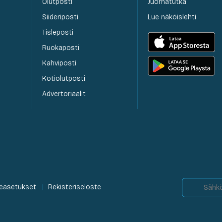
Olutposti
Juomatutka
Siideriposti
Lue näköislehti
Tisleposti
Ruokaposti
Kahviposti
Kotiolutposti
Advertoriaalit
easetukset
Rekisteriseloste