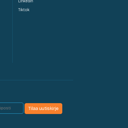
LinkedIn
Tiktok
Tilaa uutiskirje