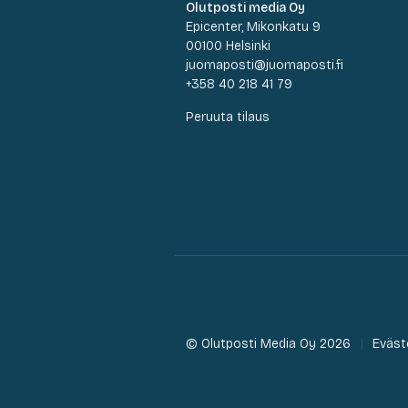
Olutposti media Oy
Epicenter, Mikonkatu 9
00100 Helsinki
juomaposti@juomaposti.fi
+358 40 218 41 79
Peruuta tilaus
© Olutposti Media Oy 2026
Eväst