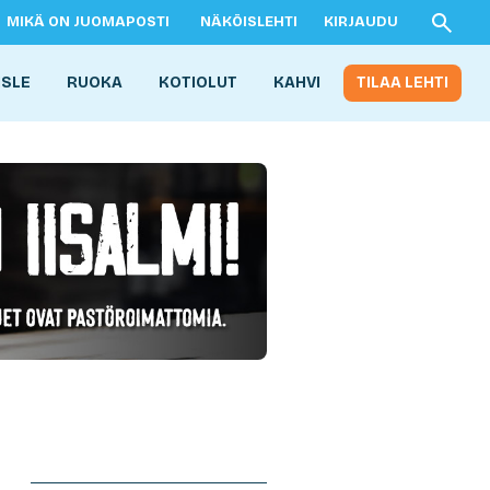
MIKÄ ON JUOMAPOSTI
NÄKÖISLEHTI
KIRJAUDU
ISLE
RUOKA
KOTIOLUT
KAHVI
TILAA LEHTI