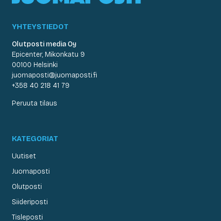
YHTEYSTIEDOT
Olutposti media Oy
Epicenter, Mikonkatu 9
00100 Helsinki
juomaposti@juomaposti.fi
+358 40 218 41 79
Peruuta tilaus
KATEGORIAT
Uutiset
Juomaposti
Olutposti
Siideriposti
Tisleposti