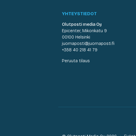
YHTEYSTIEDOT
Olutposti media Oy
Epicenter, Mikonkatu 9
00100 Helsinki
juomaposti@juomaposti.fi
+358 40 218 41 79
Peruuta tilaus