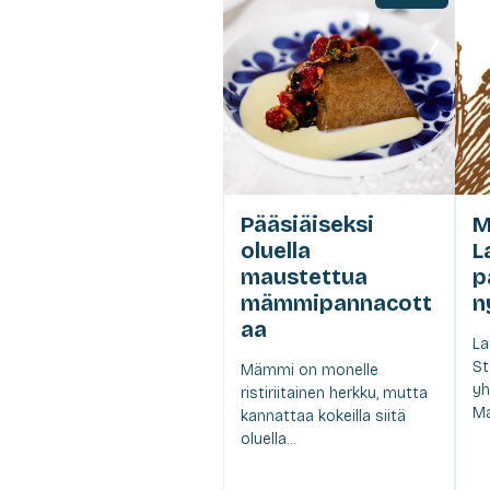
Pääsiäiseksi
M
oluella
L
maustettua
p
mämmipannacott
n
aa
La
St
Mämmi on monelle
yh
ristiriitainen herkku, mutta
Ma
kannattaa kokeilla siitä
oluella...