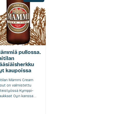
ämmiä pullossa.
aitilan
ääsiäisherkku
yt kaupoissa
itilan Mämmi Cream
out on valmistettu
teistyössä Kymppi-
ukkaat Oy:n kanssa....