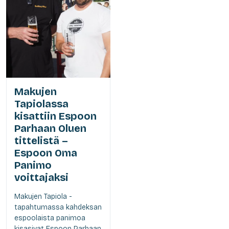
Makujen
Tapiolassa
kisattiin Espoon
Parhaan Oluen
tittelistä –
Espoon Oma
Panimo
voittajaksi
Makujen Tapiola -
tapahtumassa kahdeksan
espoolaista panimoa
kisasivat Espoon Parhaan