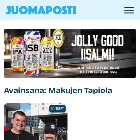
Avainsana: Makujen Tapiola
UUTISET