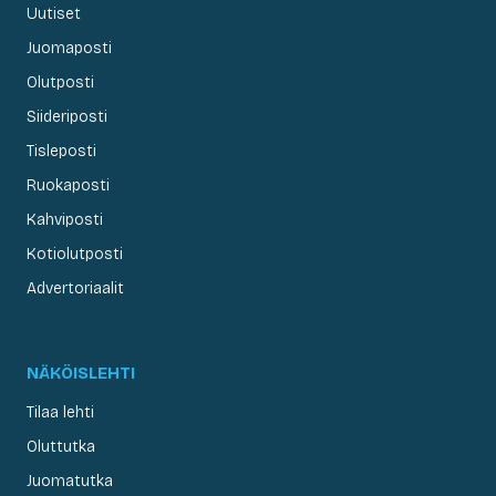
Uutiset
Juomaposti
Olutposti
Siideriposti
Tisleposti
Ruokaposti
Kahviposti
Kotiolutposti
Advertoriaalit
NÄKÖISLEHTI
Tilaa lehti
Oluttutka
Juomatutka