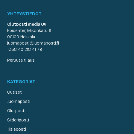
YHTEYSTIEDOT
Olutposti media Oy
Epicenter, Mikonkatu 9
00100 Helsinki
juomaposti@juomaposti.fi
+358 40 218 41 79
Peruuta tilaus
KATEGORIAT
Uutiset
Juomaposti
Olutposti
Siideriposti
Tisleposti