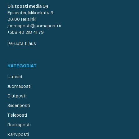
Olutposti media Oy
Epicenter, Mikonkatu 9
00100 Helsinki
juomaposti@juomaposti.fi
+358 40 218 41 79
Peruuta tilaus
KATEGORIAT
Uutiset
Juomaposti
Olutposti
Siideriposti
Tisleposti
Ruokaposti
Kahviposti