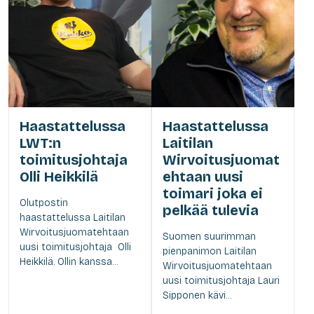
Haastattelussa
Haastattelussa
LWT:n
Laitilan
toimitusjohtaja
Wirvoitusjuomat
Olli Heikkilä
ehtaan uusi
toimari joka ei
Olutpostin
pelkää tulevia
haastattelussa Laitilan
Wirvoitusjuomatehtaan
Suomen suurimman
uusi toimitusjohtaja Olli
pienpanimon Laitilan
Heikkilä. Ollin kanssa...
Wirvoitusjuomatehtaan
uusi toimitusjohtaja Lauri
Sipponen kävi...