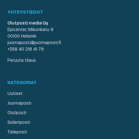
YHTEYSTIEDOT
Olutposti media Oy
Epicenter, Mikonkatu 9
00100 Helsinki
juomaposti@juomaposti.fi
+358 40 218 41 79
Peruuta tilaus
KATEGORIAT
Uutiset
Juomaposti
Olutposti
Siideriposti
Tisleposti