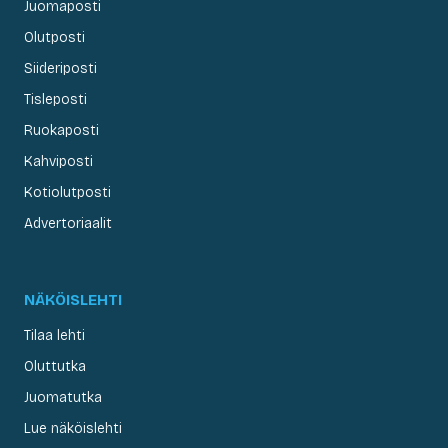
Juomaposti
Olutposti
Siideriposti
Tisleposti
Ruokaposti
Kahviposti
Kotiolutposti
Advertoriaalit
NÄKÖISLEHTI
Tilaa lehti
Oluttutka
Juomatutka
Lue näköislehti