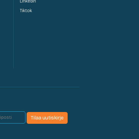
LinkedIn
Tiktok
Tilaa uutiskirje