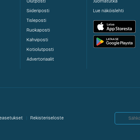
Olutposti
Juomatutka
Siideriposti
Lue näköislehti
Tisleposti
Ruokaposti
Kahviposti
Kotiolutposti
Advertoriaalit
easetukset
Rekisteriseloste