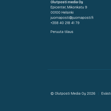
Olutposti media Oy
Epicenter, Mikonkatu 9
00100 Helsinki
juomaposti@juomaposti.fi
+358 40 218 41 79
Peruuta tilaus
© Olutposti Media Oy 2026
Eväst