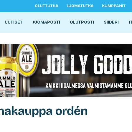
OLUTTUTKA
JUOMATUTKA
KUMPPANIT
UUTISET
JUOMAPOSTI
OLUTPOSTI
SIIDERI
T
ihakauppa ordén