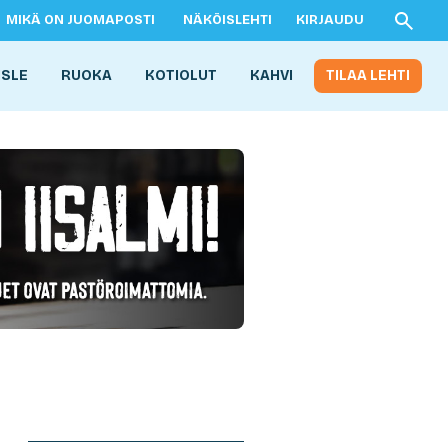
MIKÄ ON JUOMAPOSTI
NÄKÖISLEHTI
KIRJAUDU
ISLE
RUOKA
KOTIOLUT
KAHVI
TILAA LEHTI