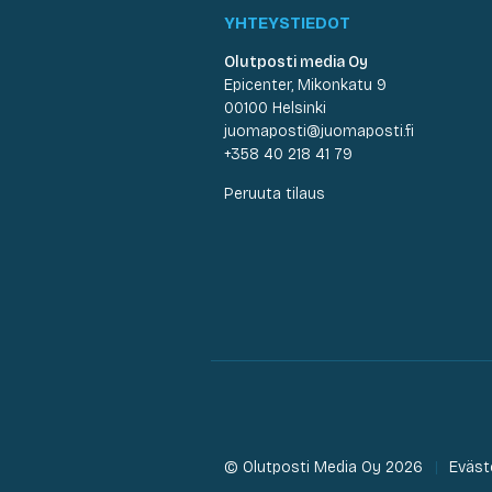
YHTEYSTIEDOT
Olutposti media Oy
Epicenter, Mikonkatu 9
00100 Helsinki
juomaposti@juomaposti.fi
+358 40 218 41 79
Peruuta tilaus
© Olutposti Media Oy 2026
Eväst