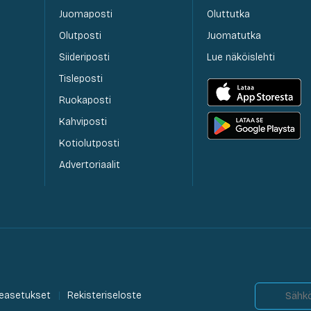
Juomaposti
Oluttutka
Olutposti
Juomatutka
Siideriposti
Lue näköislehti
Tisleposti
Ruokaposti
Kahviposti
Kotiolutposti
Advertoriaalit
easetukset
Rekisteriseloste