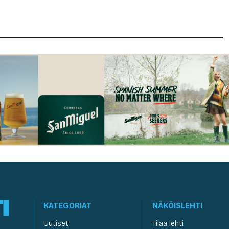
KATEGORIAT
NÄKÖISLEHTI
Uutiset
Tilaa lehti