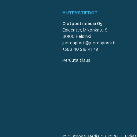
YHTEYSTIEDOT
Olutposti media Oy
Epicenter, Mikonkatu 9
00100 Helsinki
juomaposti@juomaposti.fi
+358 40 218 41 79
Peruuta tilaus
© Olutposti Media Oy 2026
Eväst