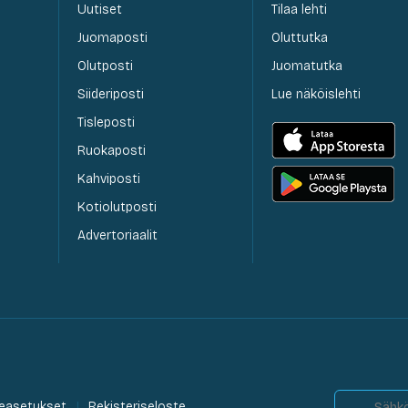
Uutiset
Tilaa lehti
Juomaposti
Oluttutka
Olutposti
Juomatutka
Siideriposti
Lue näköislehti
Tisleposti
Ruokaposti
Kahviposti
Kotiolutposti
Advertoriaalit
easetukset
Rekisteriseloste