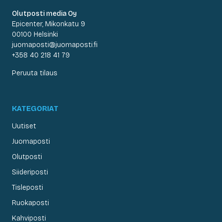
Olutposti media Oy
Epicenter, Mikonkatu 9
00100 Helsinki
juomaposti@juomaposti.fi
+358 40 218 41 79
Peruuta tilaus
KATEGORIAT
Uutiset
Juomaposti
Olutposti
Siideriposti
Tisleposti
Ruokaposti
Kahviposti