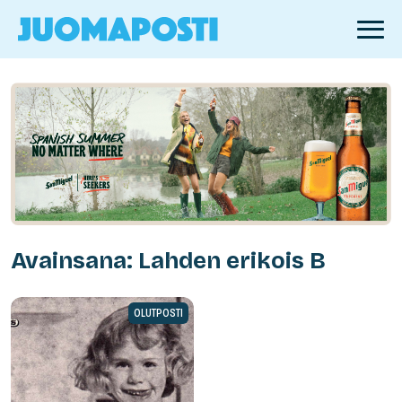
Avainsana: Lahden erikois B
OLUTPOSTI