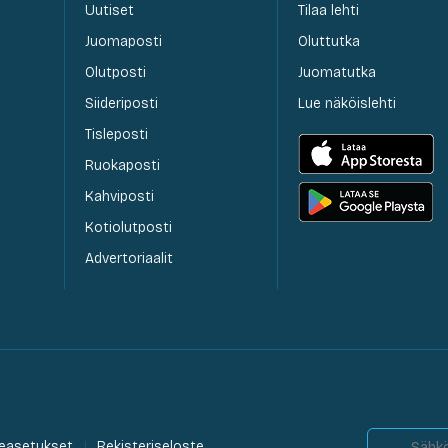
Uutiset
Tilaa lehti
Juomaposti
Oluttutka
Olutposti
Juomatutka
Siideriposti
Lue näköislehti
Tisleposti
Ruokaposti
Kahviposti
Kotiolutposti
Advertoriaalit
easetukset
Rekisteriseloste