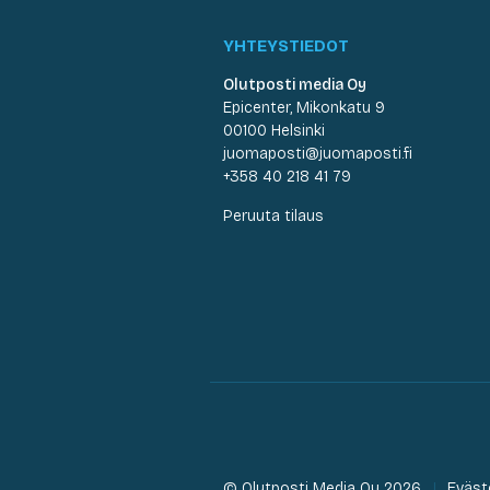
YHTEYSTIEDOT
Olutposti media Oy
Epicenter, Mikonkatu 9
00100 Helsinki
juomaposti@juomaposti.fi
+358 40 218 41 79
Peruuta tilaus
© Olutposti Media Oy 2026
Eväst