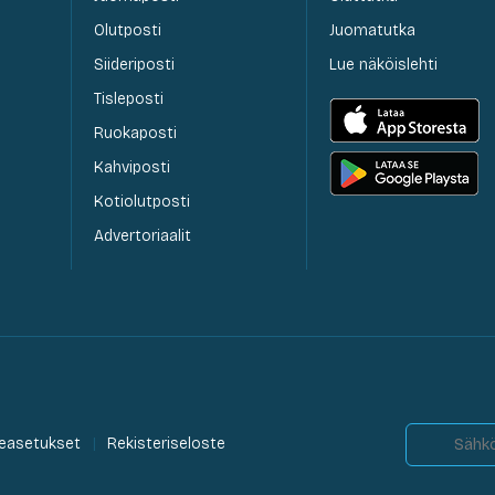
Olutposti
Juomatutka
Siideriposti
Lue näköislehti
Tisleposti
Ruokaposti
Kahviposti
Kotiolutposti
Advertoriaalit
easetukset
Rekisteriseloste