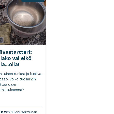
iivastartteri:
llako vai eikö
lla…olla!
ituinen ruskea ja kupliva
ssö. Voiko tuollainen
ttaa oluen
lmistuksessa?...
.11.2020
| Joni Sormunen