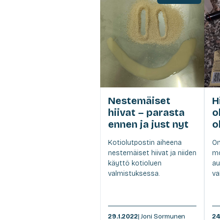
Nestemäiset
H
hiivat – parasta
o
ennen ja just nyt
o
Kotiolutpostin aiheena
Om
nestemäiset hiivat ja niiden
mö
käyttö kotioluen
au
valmistuksessa.
va
29.1.2022
| Joni Sormunen
24