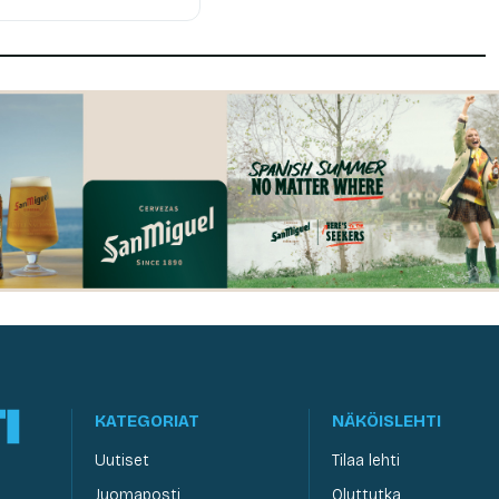
KATEGORIAT
NÄKÖISLEHTI
Uutiset
Tilaa lehti
Juomaposti
Oluttutka