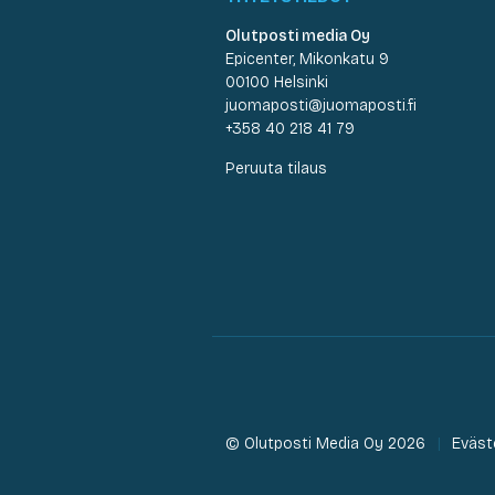
Olutposti media Oy
Epicenter, Mikonkatu 9
00100 Helsinki
juomaposti@juomaposti.fi
+358 40 218 41 79
Peruuta tilaus
© Olutposti Media Oy 2026
Eväst