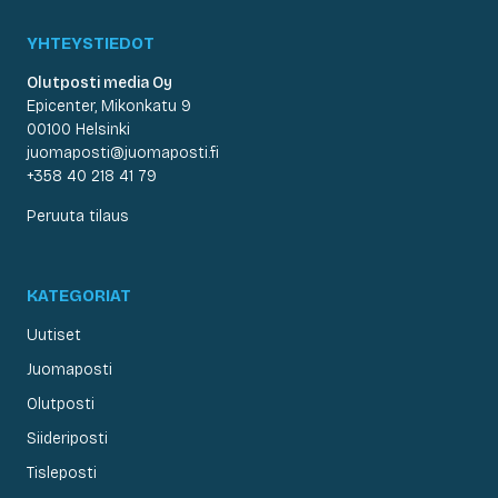
YHTEYSTIEDOT
Olutposti media Oy
Epicenter, Mikonkatu 9
00100 Helsinki
juomaposti@juomaposti.fi
+358 40 218 41 79
Peruuta tilaus
KATEGORIAT
Uutiset
Juomaposti
Olutposti
Siideriposti
Tisleposti