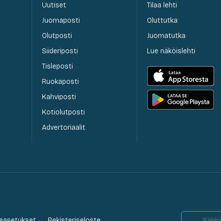
Uutiset
Tilaa lehti
Juomaposti
Oluttutka
Olutposti
Juomatutka
Siideriposti
Lue näköislehti
Tisleposti
Ruokaposti
Kahviposti
Kotiolutposti
Advertoriaalit
easetukset
Rekisteriseloste