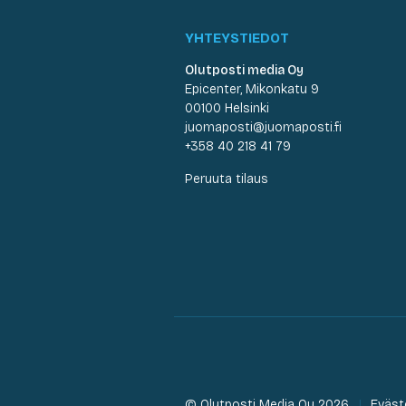
YHTEYSTIEDOT
Olutposti media Oy
Epicenter, Mikonkatu 9
00100 Helsinki
juomaposti@juomaposti.fi
+358 40 218 41 79
Peruuta tilaus
© Olutposti Media Oy 2026
Eväst