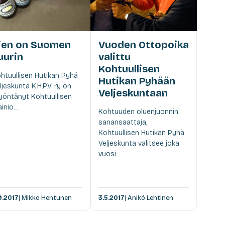
ien on Suomen
Vuoden Ottopoika
uurin
valittu
Kohtuullisen
htuullisen Hutikan Pyhä
Hutikan Pyhään
ljeskunta K.H.P.V. ry on
Veljeskuntaan
öntänyt Kohtuullisen
inio...
Kohtuuden oluenjuonnin
sanansaattaja,
Kohtuullisen Hutikan Pyhä
Veljeskunta valitsee joka
vuosi...
9.2017
| Mikko Hentunen
3.5.2017
| Anikó Lehtinen