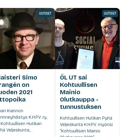
UUTISET
UUTISET
aisteri Simo
ÖL UT sai
rangén on
Kohtuullisen
uoden 2021
Mainio
ttopoika
Olutkauppa -
tunnustuksen
mari Kiannon
rinneyhdistys K.H.P.V. ry,
Kohtuullisen Hutikan Pyhä
i Kohtuullisen Hutikan
Veljeskunta K.H.P.V. myönsi
hä Veljeskunta,...
”Kohtuullisen Mainio