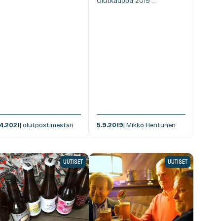
Olutkauppa 2019”...
.4.2021
| olutpostimestari
5.9.2019
| Mikko Hentunen
UUTISET
UUTISET