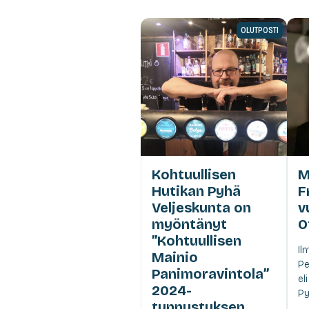
OLUTPOSTI
Kohtuullisen
M
Hutikan Pyhä
F
Veljeskunta on
v
myöntänyt
O
”Kohtuullisen
Il
Mainio
Pe
Panimoravintola”
el
2024-
Py
tunnustuksen