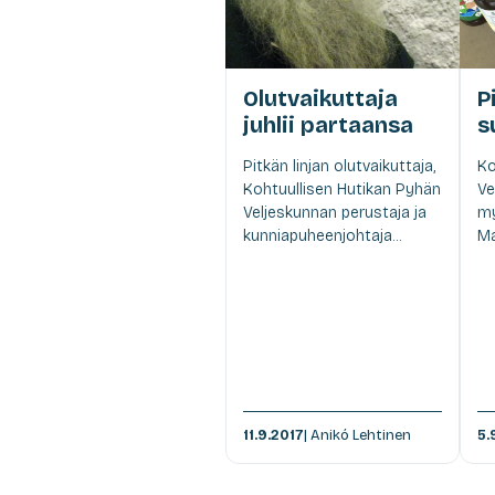
Olutvaikuttaja
P
juhlii partaansa
s
Pitkän linjan olutvaikuttaja,
Ko
Kohtuullisen Hutikan Pyhän
Ve
Veljeskunnan perustaja ja
my
kunniapuheenjohtaja...
Ma
11.9.2017
| Anikó Lehtinen
5.