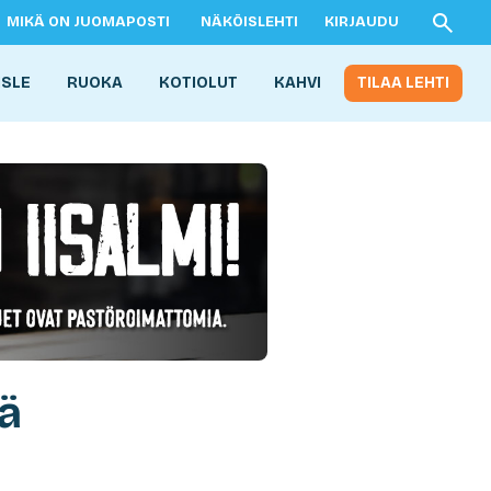
MIKÄ ON JUOMAPOSTI
NÄKÖISLEHTI
KIRJAUDU
ISLE
RUOKA
KOTIOLUT
KAHVI
TILAA LEHTI
hä