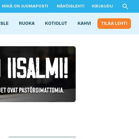
MIKÄ ON JUOMAPOSTI
NÄKÖISLEHTI
KIRJAUDU
ISLE
RUOKA
KOTIOLUT
KAHVI
TILAA LEHTI