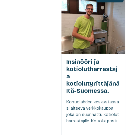
Insinööri ja
kotiolutharrastaj
a
kotiolutyrittäjänä
Itä-Suomessa.
Kontiolahden keskustassa
sijaitseva verkkokauppa
joka on suunnattu kotiolut
harrastajille. Kotiolutposti...