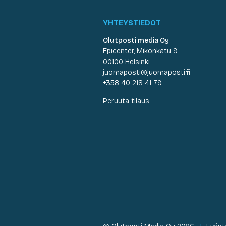
YHTEYSTIEDOT
Olutposti media Oy
Epicenter, Mikonkatu 9
00100 Helsinki
juomaposti@juomaposti.fi
+358 40 218 41 79
Peruuta tilaus