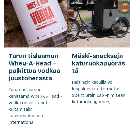
Turun tislaamon
Mäski-snackseja
Whey-A-Head –
katuruokapyöräs
palkittua vodkaa
tä
juustoherasta
Helsingin kaduilla voi
loppukesästä törmätä
Turun tislaamon
Spent Grain Lab -nimiseen
kehittämä Whey-A-Head -
katuruokapyörään,...
vodka on voittanut
kultamitalin
kansainvälisessä
International...