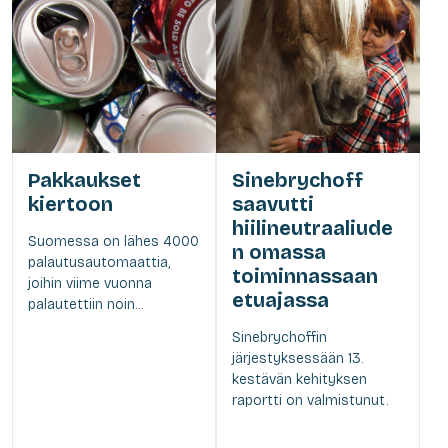
Pakkaukset
Sinebrychoff
kiertoon
saavutti
hiilineutraaliude
Suomessa on lähes 4000
n omassa
palautusautomaattia,
toiminnassaan
joihin viime vuonna
etuajassa
palautettiin noin...
Sinebrychoffin
järjestyksessään 13.
kestävän kehityksen
raportti on valmistunut.