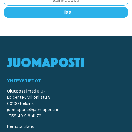
Tilaa
YHTEYSTIEDOT
Olutposti media Oy
Epicenter, Mikonkatu 9
00100 Helsinki
juomaposti@juomaposti.fi
+358 40 218 41 79
Peruuta tilaus