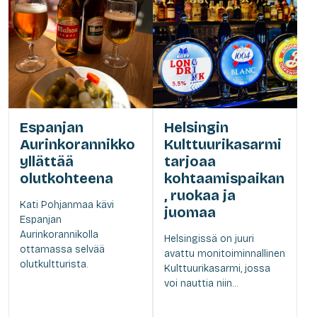
Espanjan
Helsingin
Aurinkorannikko
Kulttuurikasarmi
yllättää
tarjoaa
olutkohteena
kohtaamispaikan
, ruokaa ja
Kati Pohjanmaa kävi
juomaa
Espanjan
Aurinkorannikolla
Helsingissä on juuri
ottamassa selvää
avattu monitoiminnallinen
olutkultturista.
Kulttuurikasarmi, jossa
voi nauttia niin...