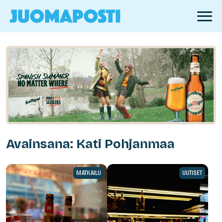
Avainsana: Kati Pohjanmaa
MATKAILU
UUTISET