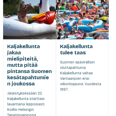
Kaljakellunta
Kaljakellunta
jakaa
tulee taas
mielipiteitä,
Suomen epävirallisin
mutta pitää
oluttapahtuma
pintansa Suomen
Kaljakellunta valtaa
kesätapahtumie
Vantaanjoen ensi
n joukossa
viikonloppuna. Vuodesta
1997...
Järjestyksessään 22.
Kaljakellunta starttasi
lauantaina leppoisasti
Koillis-Helsingin
Tapaninvainiossa.