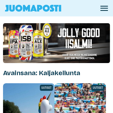
Avainsana: Kaljakellunta
UUTISET
UUTISET