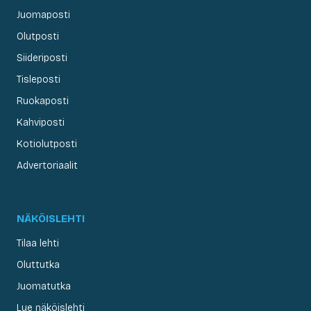
Juomaposti
Olutposti
Siideriposti
Tisleposti
Ruokaposti
Kahviposti
Kotiolutposti
Advertoriaalit
NÄKÖISLEHTI
Tilaa lehti
Oluttutka
Juomatutka
Lue näköislehti