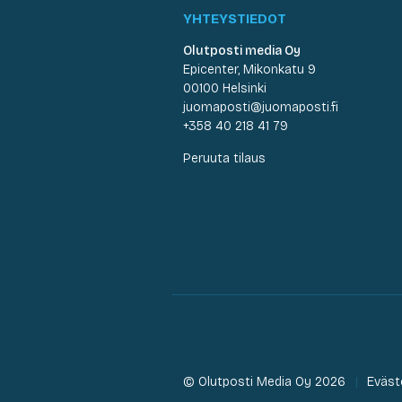
YHTEYSTIEDOT
Olutposti media Oy
Epicenter, Mikonkatu 9
00100 Helsinki
juomaposti@juomaposti.fi
+358 40 218 41 79
Peruuta tilaus
© Olutposti Media Oy 2026
Eväst