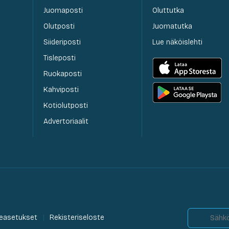
Juomaposti
Oluttutka
Olutposti
Juomatutka
Siideriposti
Lue näköislehti
Tisleposti
Ruokaposti
Kahviposti
Kotiolutposti
Advertoriaalit
easetukset
Rekisteriseloste