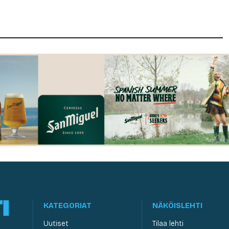
KATEGORIAT
NÄKÖISLEHTI
Uutiset
Tilaa lehti