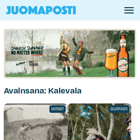
Avainsana: Kalevala
UUTISET
OLUTPOSTI