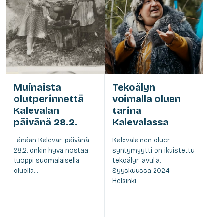
Muinaista
Tekoälyn
olutperinnettä
voimalla oluen
Kalevalan
tarina
päivänä 28.2.
Kalevalassa
Tänään Kalevan päivänä
Kalevalainen oluen
28.2. onkin hyvä nostaa
syntymyytti on ikuistettu
tuoppi suomalaisella
tekoälyn avulla.
oluella...
Syyskuussa 2024
Helsinki...