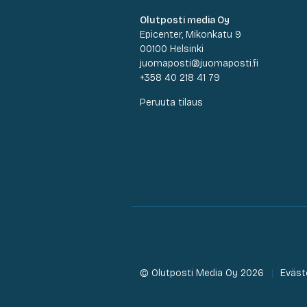
Olutposti media Oy
Epicenter, Mikonkatu 9
00100 Helsinki
juomaposti@juomaposti.fi
+358 40 218 41 79
Peruuta tilaus
© Olutposti Media Oy 2026
Eväst