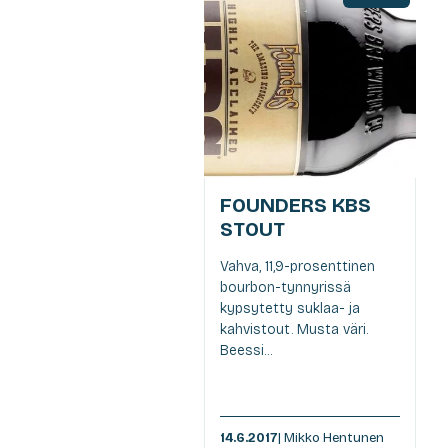
FOUNDERS KBS
STOUT
Vahva, 11,9-prosenttinen
bourbon-tynnyrissä
kypsytetty suklaa- ja
kahvistout. Musta väri.
Beessi...
14.6.2017
| Mikko Hentunen