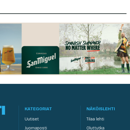
KATEGORIAT
NÄKÖISLEHTI
Uutiset
Tilaa lehti
Juomaposti
Oluttutka