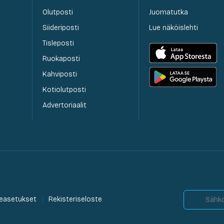
Olutposti
Juomatutka
Siideriposti
Lue näköislehti
Tisleposti
Ruokaposti
Kahviposti
Kotiolutposti
Advertoriaalit
easetukset
Rekisteriseloste