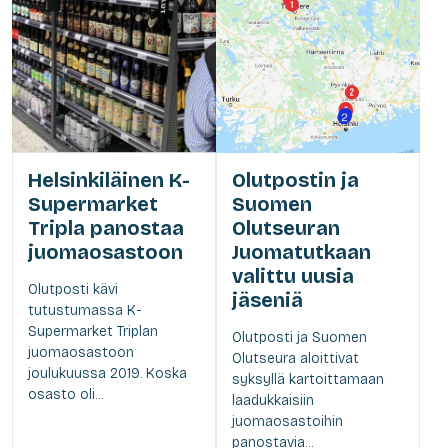
Helsinkiläinen K-
Olutpostin ja
Supermarket
Suomen
Tripla panostaa
Olutseuran
juomaosastoon
Juomatutkaan
valittu uusia
Olutposti kävi
jäseniä
tutustumassa K-
Supermarket Triplan
Olutposti ja Suomen
juomaosastoon
Olutseura aloittivat
joulukuussa 2019. Koska
syksyllä kartoittamaan
osasto oli...
laadukkaisiin
juomaosastoihin
panostavia...