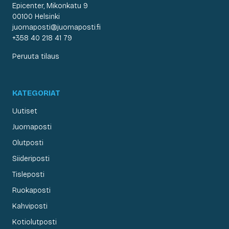
Epicenter, Mikonkatu 9
00100 Helsinki
juomaposti@juomaposti.fi
+358 40 218 41 79
Peruuta tilaus
KATEGORIAT
Uutiset
Juomaposti
Olutposti
Siideriposti
Tisleposti
Ruokaposti
Kahviposti
Kotiolutposti