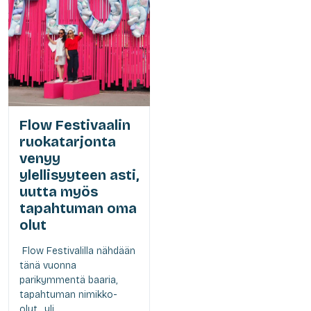
Flow Festivaalin
ruokatarjonta
venyy
ylellisyyteen asti,
uutta myös
tapahtuman oma
olut
Flow Festivalilla nähdään
tänä vuonna
parikymmentä baaria,
tapahtuman nimikko-
olut, yli...