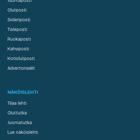
Juomaposti
Olutposti
Siideriposti
Tisleposti
Ruokaposti
Kahviposti
Kotiolutposti
Advertoriaalit
NÄKÖISLEHTI
Tilaa lehti
Oluttutka
Juomatutka
Lue näköislehti