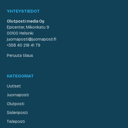
YHTEYSTIEDOT
Olutposti media Oy
Epicenter, Mikonkatu 9
00100 Helsinki
juomaposti@juomaposti.fi
+358 40 218 41 79
Peruuta tilaus
KATEGORIAT
Uutiset
Juomaposti
Olutposti
Siideriposti
Tisleposti