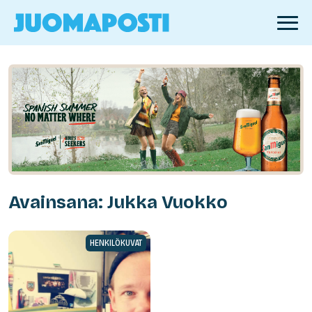
Avainsana: Jukka Vuokko
HENKILÖKUVAT