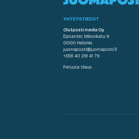
YHTEYSTIEDOT
Olutposti media Oy
Epicenter, Mikonkatu 9
00100 Helsinki
juomaposti@juomaposti.fi
+358 40 218 41 79
Peruuta tilaus