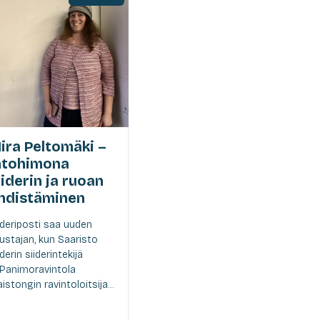
ira Peltomäki –
ntohimona
iiderin ja ruoan
hdistäminen
ideriposti saa uuden
ustajan, kun Saaristo
iderin siiderintekijä
 Panimoravintola
istongin ravintoloitsija...