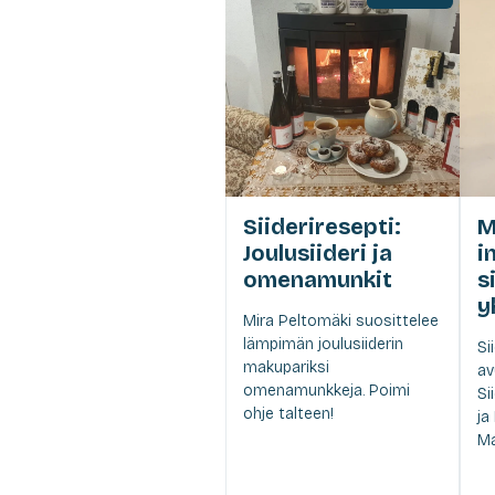
Siideriresepti:
M
Joulusiideri ja
i
omenamunkit
s
y
Mira Peltomäki suosittelee
lämpimän joulusiiderin
Si
makupariksi
av
omenamunkkeja. Poimi
Si
ohje talteen!
ja
Ma