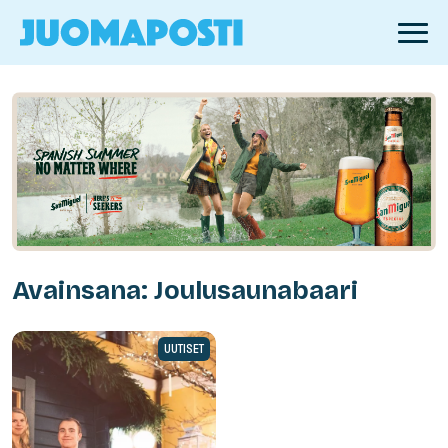
Avainsana: Joulusaunabaari
UUTISET