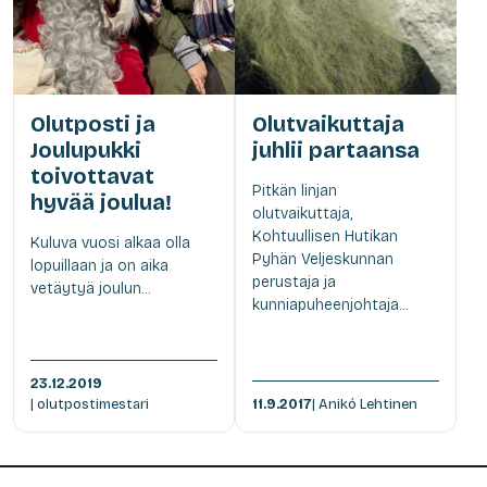
Olutposti ja
Olutvaikuttaja
Joulupukki
juhlii partaansa
toivottavat
Pitkän linjan
hyvää joulua!
olutvaikuttaja,
Kohtuullisen Hutikan
Kuluva vuosi alkaa olla
Pyhän Veljeskunnan
lopuillaan ja on aika
perustaja ja
vetäytyä joulun...
kunniapuheenjohtaja...
23.12.2019
| olutpostimestari
11.9.2017
| Anikó Lehtinen