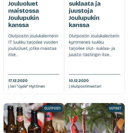
Jouluoluet
suklaata ja
maistossa
juustoja
Joulupukin
Joulupukin
kanssa
kanssa
Olutpostin joulukalenterin
Olutpostin Joulukalenterin
17. luukku tarjoilee vuoden
kymmenes luukku
jouluoluet, jotka maistaa
tarjoilee olut- suklaa- ja
itse...
juusto-tastingin itse...
17.12.2020
10.12.2020
| Jari "cyde" Hyttinen
| olutpostimestari
OLUTPOSTI
UUTISET