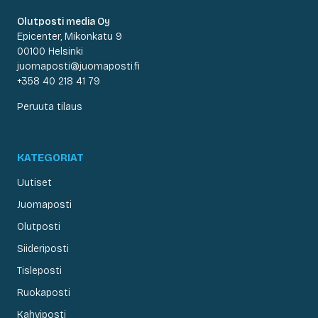
Olutposti media Oy
Epicenter, Mikonkatu 9
00100 Helsinki
juomaposti@juomaposti.fi
+358 40 218 41 79
Peruuta tilaus
KATEGORIAT
Uutiset
Juomaposti
Olutposti
Siideriposti
Tisleposti
Ruokaposti
Kahviposti