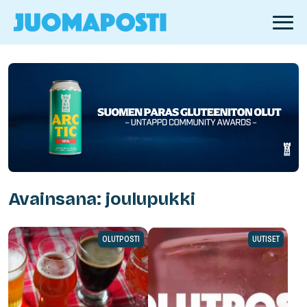
Avainsana: joulupukki
OLUTPOSTI
UUTISET