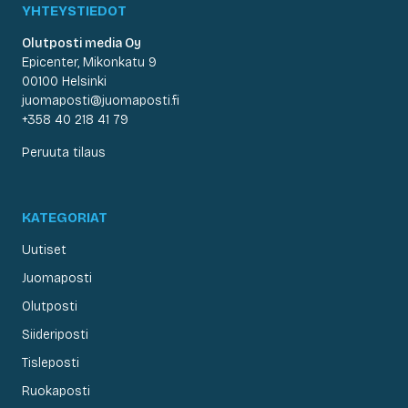
YHTEYSTIEDOT
Olutposti media Oy
Epicenter, Mikonkatu 9
00100 Helsinki
juomaposti@juomaposti.fi
+358 40 218 41 79
Peruuta tilaus
KATEGORIAT
Uutiset
Juomaposti
Olutposti
Siideriposti
Tisleposti
Ruokaposti