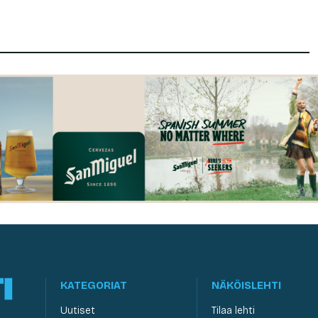
KATEGORIAT
NÄKÖISLEHTI
Uutiset
Tilaa lehti