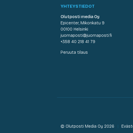
YHTEYSTIEDOT
Olutposti media Oy
Epicenter, Mikonkatu 9
00100 Helsinki
juomaposti@juomaposti.fi
+358 40 218 41 79
Peruuta tilaus
© Olutposti Media Oy 2026
Eväst