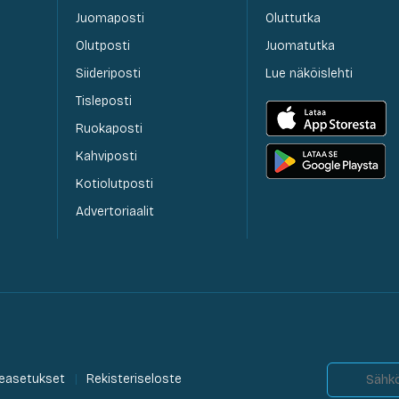
Juomaposti
Oluttutka
Olutposti
Juomatutka
Siideriposti
Lue näköislehti
Tisleposti
Ruokaposti
Kahviposti
Kotiolutposti
Advertoriaalit
easetukset
Rekisteriseloste