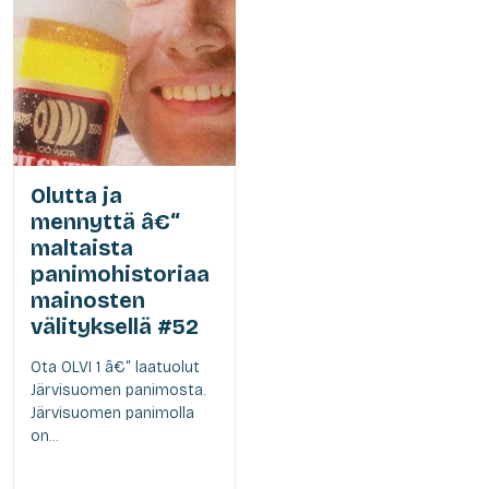
Olutta ja
mennyttä â€“
maltaista
panimohistoriaa
mainosten
välityksellä #52
Ota OLVI 1 â€“ laatuolut
Järvisuomen panimosta.
Järvisuomen panimolla
on...