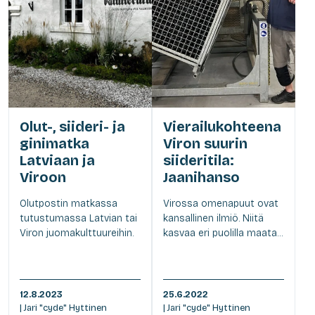
Olut-, siideri- ja
Vierailukohteena
ginimatka
Viron suurin
Latviaan ja
siideritila:
Viroon
Jaanihanso
Olutpostin matkassa
Virossa omenapuut ovat
tutustumassa Latvian tai
kansallinen ilmiö. Niitä
Viron juomakulttuureihin.
kasvaa eri puolilla maata...
12.8.2023
25.6.2022
| Jari "cyde" Hyttinen
| Jari "cyde" Hyttinen