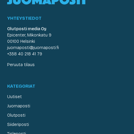
YHTEYSTIEDOT
Olutposti media Oy
Epicenter, Mikonkatu 9
00100 Helsinki
juomaposti@juomaposti.fi
+358 40 218 41 79
Peruuta tilaus
KATEGORIAT
Uutiset
Juomaposti
Olutposti
Siideriposti
Tisleposti