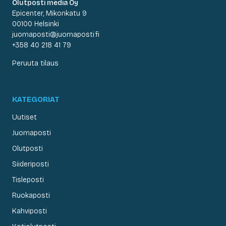
Olutposti media Oy
Epicenter, Mikonkatu 9
00100 Helsinki
juomaposti@juomaposti.fi
+358 40 218 41 79
Peruuta tilaus
KATEGORIAT
Uutiset
Juomaposti
Olutposti
Siideriposti
Tisleposti
Ruokaposti
Kahviposti