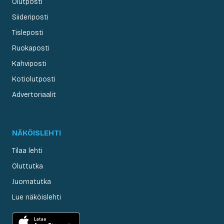
Olutposti
Siideriposti
Tisleposti
Ruokaposti
Kahviposti
Kotiolutposti
Advertoriaalit
NÄKÖISLEHTI
Tilaa lehti
Oluttutka
Juomatutka
Lue näköislehti