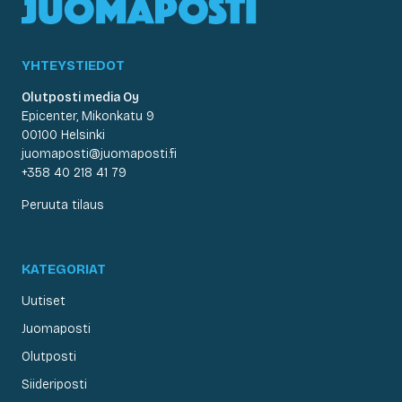
YHTEYSTIEDOT
Olutposti media Oy
Epicenter, Mikonkatu 9
00100 Helsinki
juomaposti@juomaposti.fi
+358 40 218 41 79
Peruuta tilaus
KATEGORIAT
Uutiset
Juomaposti
Olutposti
Siideriposti