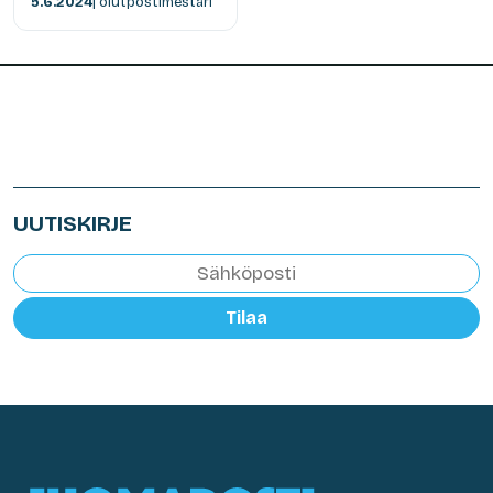
5.6.2024
| olutpostimestari
UUTISKIRJE
Tilaa