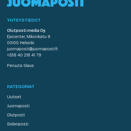
YHTEYSTIEDOT
Olutposti media Oy
Epicenter, Mikonkatu 9
00100 Helsinki
juomaposti@juomaposti.fi
+358 40 218 41 79
Peruuta tilaus
KATEGORIAT
Uutiset
Juomaposti
Olutposti
Siideriposti