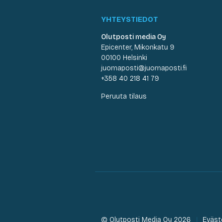
YHTEYSTIEDOT
Olutposti media Oy
Epicenter, Mikonkatu 9
00100 Helsinki
juomaposti@juomaposti.fi
+358 40 218 41 79
Peruuta tilaus
© Olutposti Media Oy 2026
Eväst