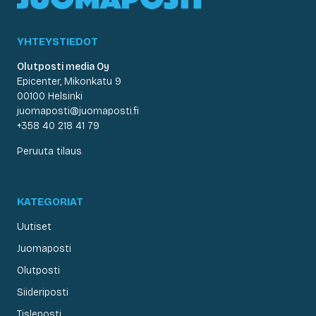
YHTEYSTIEDOT
Olutposti media Oy
Epicenter, Mikonkatu 9
00100 Helsinki
juomaposti@juomaposti.fi
+358 40 218 41 79
Peruuta tilaus
KATEGORIAT
Uutiset
Juomaposti
Olutposti
Siideriposti
Tisleposti