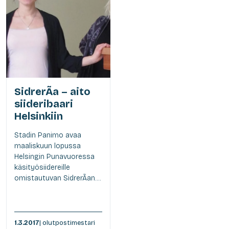
SidrerÃ­a – aito
siideribaari
Helsinkiin
Stadin Panimo avaa
maaliskuun lopussa
Helsingin Punavuoressa
käsityösiidereille
omistautuvan SidrerÃ­an....
1.3.2017
| olutpostimestari