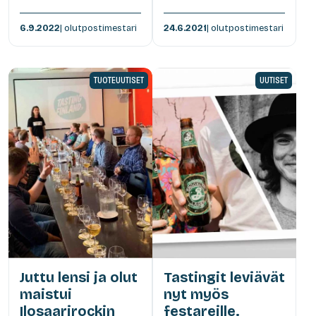
6.9.2022
| olutpostimestari
24.6.2021
| olutpostimestari
TUOTEUUTISET
UUTISET
Juttu lensi ja olut
Tastingit leviävät
maistui
nyt myös
Ilosaarirockin
festareille.