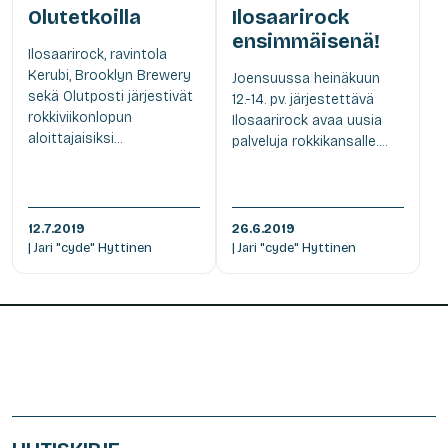
Olutetkoilla
Ilosaarirock
ensimmäisenä!
Ilosaarirock, ravintola
Kerubi, Brooklyn Brewery
Joensuussa heinäkuun
sekä Olutposti järjestivät
12.-14. pv. järjestettävä
rokkiviikonlopun
Ilosaarirock avaa uusia
aloittajaisiksi...
palveluja rokkikansalle....
12.7.2019
26.6.2019
| Jari "cyde" Hyttinen
| Jari "cyde" Hyttinen