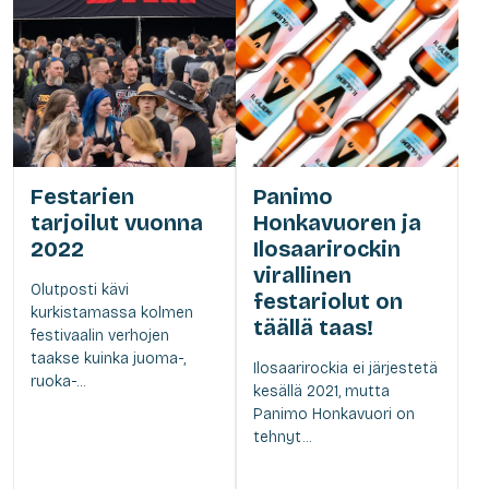
Festarien
Panimo
tarjoilut vuonna
Honkavuoren ja
2022
Ilosaarirockin
virallinen
Olutposti kävi
festariolut on
kurkistamassa kolmen
täällä taas!
festivaalin verhojen
taakse kuinka juoma-,
Ilosaarirockia ei järjestetä
ruoka-...
kesällä 2021, mutta
Panimo Honkavuori on
tehnyt...