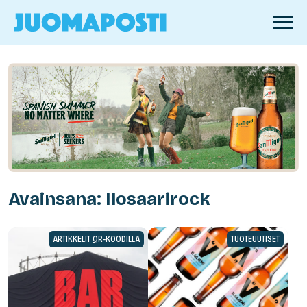
Avainsana: Ilosaarirock
ARTIKKELIT QR-KOODILLA
TUOTEUUTISET