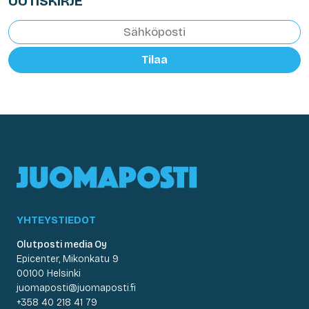
UUTISKIRJE
Tilaa
YHTEYSTIEDOT
Olutposti media Oy
Epicenter, Mikonkatu 9
00100 Helsinki
juomaposti@juomaposti.fi
+358 40 218 41 79